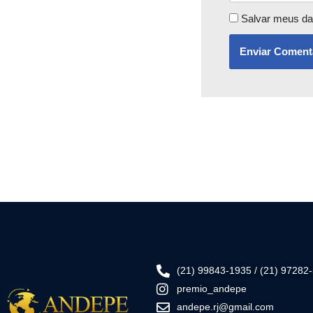
Salvar meus da
(21) 99843-1935 / (21) 97282
premio_andepe
andepe.rj@gmail.com