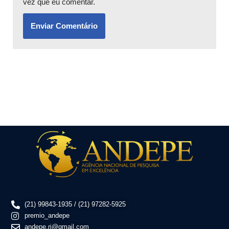
vez que eu comentar.
(21) 99843-1935 / (21) 97282-5925
premio_andepe
andepe.rj@gmail.com