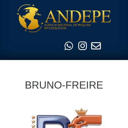
Pular
para
o
conteúdo
BRUNO-FREIRE