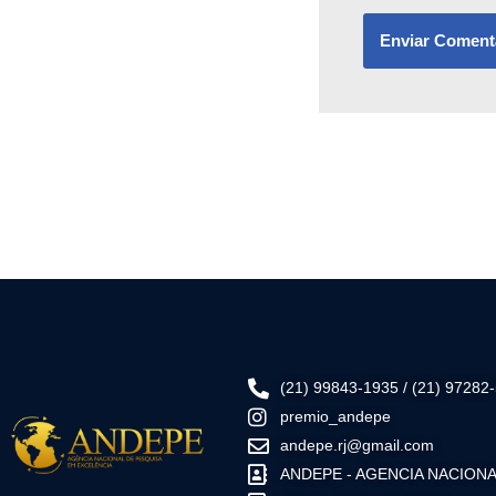
(21) 99843-1935 / (21) 97282
premio_andepe
andepe.rj@gmail.com
ANDEPE - AGENCIA NACIONA