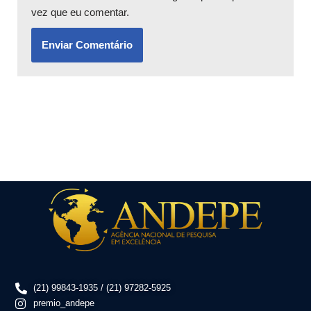
vez que eu comentar.
(21) 99843-1935 / (21) 97282-5925
premio_andepe