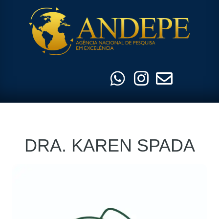
Pular
para
o
conteúdo
DRA. KAREN SPADA