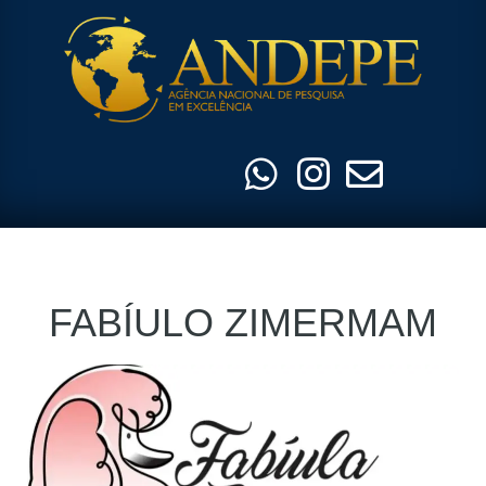
Pular
para
o
conteúdo
FABÍULO ZIMERMAM