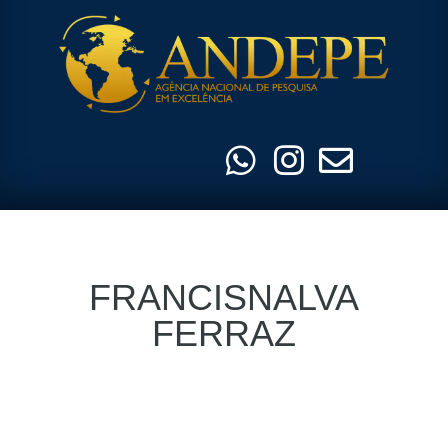
Pular
para
o
conteúdo
FRANCISNALVA
FERRAZ