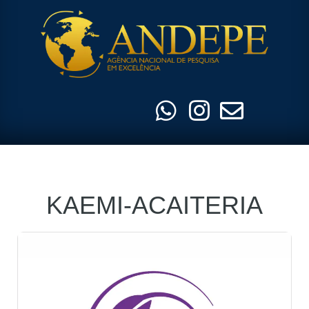
Pular
para
o
conteúdo
KAEMI-ACAITERIA