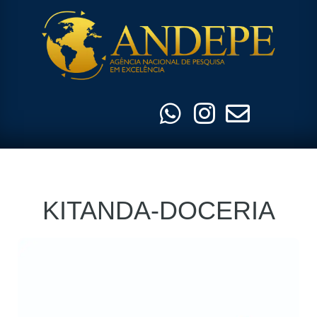
Pular
para
o
conteúdo
KITANDA-DOCERIA