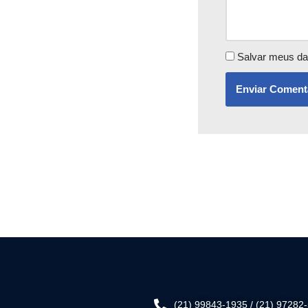
Salvar meus da
(21) 99843-1935 / (21) 97282