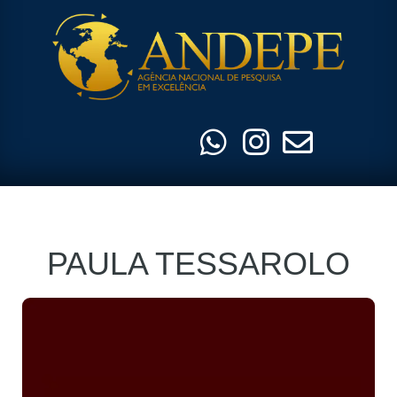
Pular
para
o
conteúdo
PAULA TESSAROLO