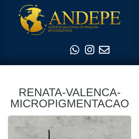
Pular
para
o
conteúdo
RENATA-VALENCA-
MICROPIGMENTACAO