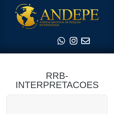
Pular
para
o
conteúdo
RRB-
INTERPRETACOES