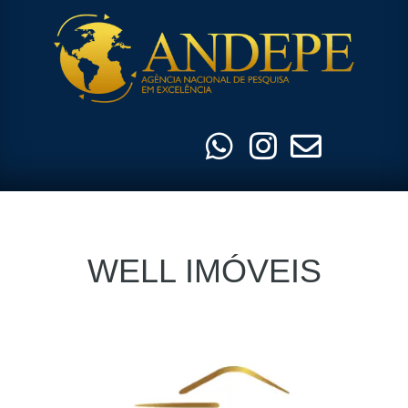
Pular
para
o
conteúdo
WELL IMÓVEIS