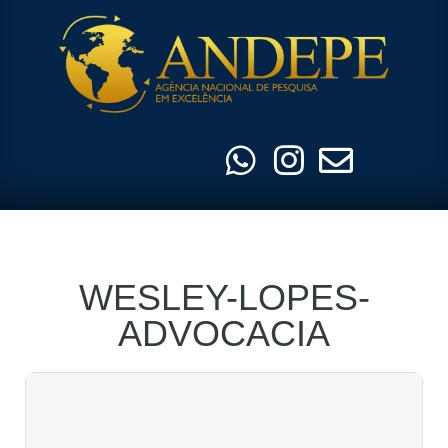
Pular
para
o
conteúdo
WESLEY-LOPES-
ADVOCACIA